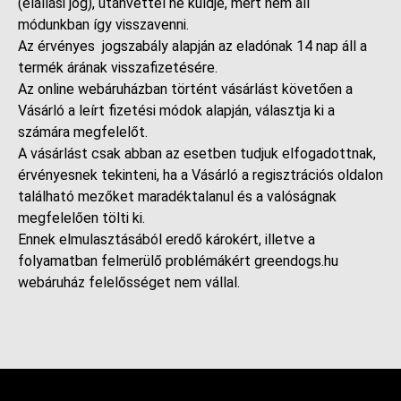
(elállási jog), utánvéttel ne küldje, mert nem áll
módunkban így visszavenni.
Az érvényes jogszabály alapján az eladónak 14 nap áll a
termék árának visszafizetésére.
Az online webáruházban történt vásárlást követően a
Vásárló a leírt fizetési módok alapján, választja ki a
számára megfelelőt.
A vásárlást csak abban az esetben tudjuk elfogadottnak,
érvényesnek tekinteni, ha a Vásárló a regisztrációs oldalon
található mezőket maradéktalanul és a valóságnak
megfelelően tölti ki.
Ennek elmulasztásából eredő károkért, illetve a
folyamatban felmerülő problémákért greendogs.hu
webáruház felelősséget nem vállal.