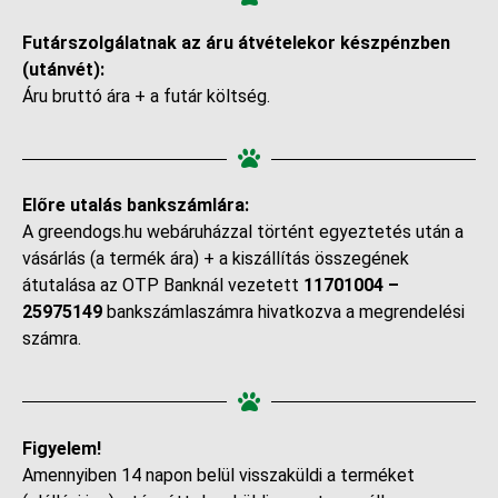
Futárszolgálatnak az áru átvételekor készpénzben
(utánvét):
Áru bruttó ára + a futár költség.
Előre utalás bankszámlára:
A greendogs.hu webáruházzal történt egyeztetés után a
vásárlás (a termék ára) + a kiszállítás összegének
átutalása az OTP Banknál vezetett
11701004 –
25975149
bankszámlaszámra hivatkozva a megrendelési
számra.
Figyelem!
Amennyiben 14 napon belül visszaküldi a terméket