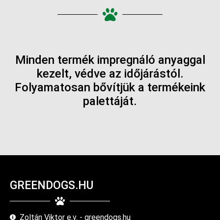
Minden termék impregnáló anyaggal
kezelt, védve az időjárástól.
Folyamatosan bővítjük a termékeink
palettáját.
GREENDOGS.HU
Zoltán Viktor e.v. - greendogs.hu