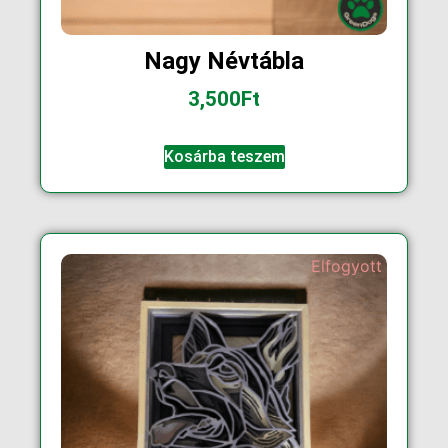
Nagy Névtábla
3,500
Ft
Kosárba teszem
Elfogyott