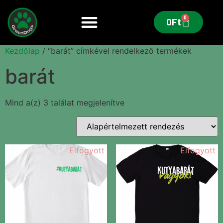
0
0
Ft
Kezdőlap
/ “barát” címkével rendelkező termékek
barát
Mind a(z) 3 találat megjelenítve
Elfogyott
Elfogyott