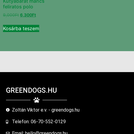
Kutyabarát mancs
feliratos polo
9,000
Ft
6,300
Ft
Kosárba teszem
GREENDOGS.HU
Zoltán Viktor e.v. - greendogs.hu
Telefon: 06-70-552-0129
Email: hello@greendogs.hu