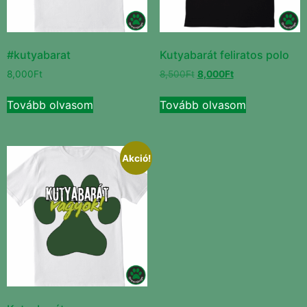
#kutyabarat
Kutyabarát feliratos polo
8,000
Ft
8,500
Ft
8,000
Ft
Tovább olvasom
Tovább olvasom
Akció!