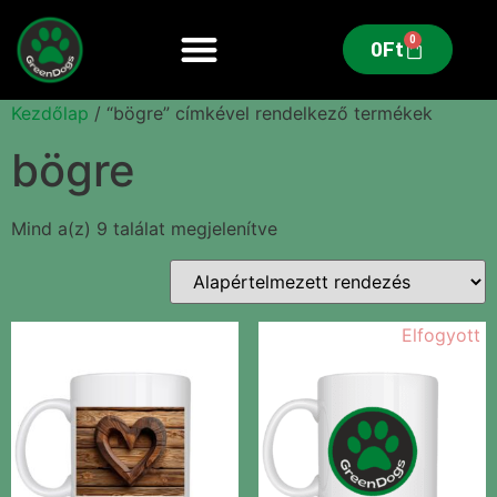
0
0
Ft
Kezdőlap
/ “bögre” címkével rendelkező termékek
bögre
Mind a(z) 9 találat megjelenítve
Elfogyott