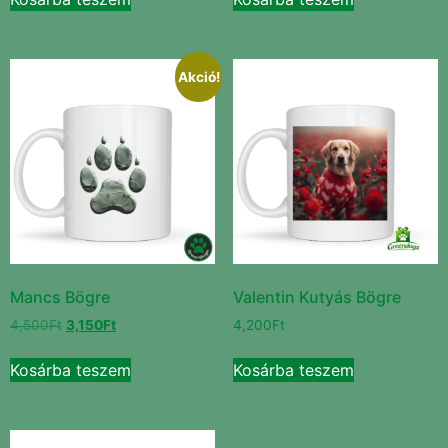
Akció!
Mancs Bögre
Valentin Kutyás Bögre
4,500
Ft
3,150
Ft
4,200
Ft
Kosárba teszem
Kosárba teszem