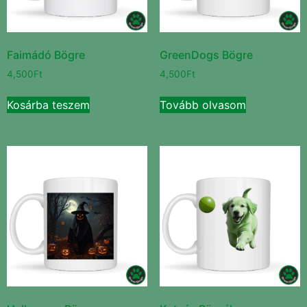
Faimádó Bögre
GreenDogs Bögre
4,500
Ft
4,500
Ft
Kosárba teszem
Tovább olvasom