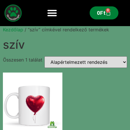
0
0
Ft
Kezdőlap
/ “szív” címkével rendelkező termékek
szív
Összesen 1 találat