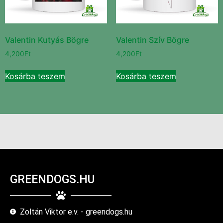
Valentin Kutyás Bögre
Valentin Szív Bögre
4,200
Ft
4,200
Ft
Kosárba teszem
Kosárba teszem
GREENDOGS.HU
Zoltán Viktor e.v. - greendogs.hu