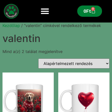
0
0
Ft
Kezdőlap
/ “valentin” címkével rendelkező termékek
valentin
Mind a(z) 2 találat megjelenítve