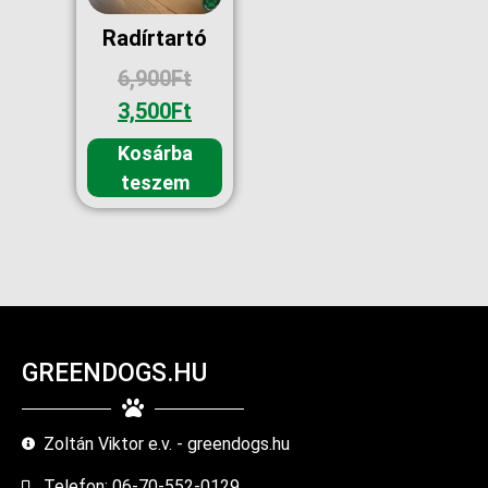
Radírtartó
6,900
Ft
3,500
Ft
Kosárba
teszem
GREENDOGS.HU
Zoltán Viktor e.v. - greendogs.hu
Telefon: 06-70-552-0129