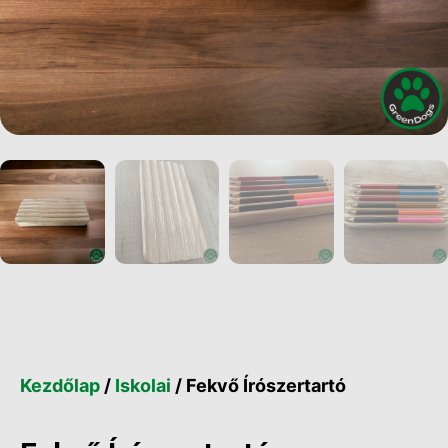
Kezdőlap
/
Iskolai
/ Fekvő Írószertartó