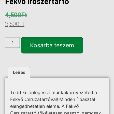
Fekvő Írószertartó
4,500
Ft
3,500
Ft
Kosárba teszem
Leírás
Tedd különlegessé munkakörnyezeted a
Fekvő Ceruzatartóval! Minden íróasztal
elengedhetetlen eleme. A Fekvő
Ceruzatartó tökéletesen passzol nemcsak