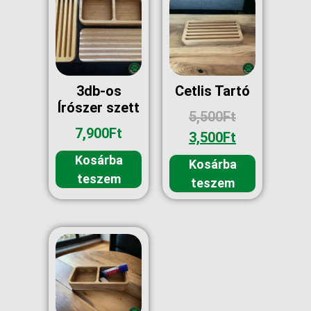
3db-os
Cetlis Tartó
Írószer szett
5,500
Ft
7,900
Ft
3,500
Ft
Kosárba
Kosárba
teszem
teszem