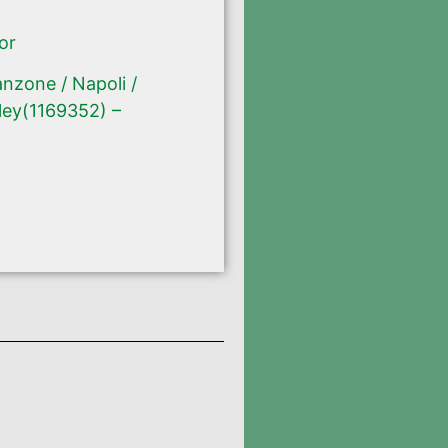
or
anzone / Napoli /
sley(1169352) –