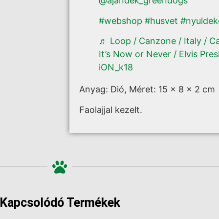
@ajandek_greendogs
#webshop
#husvet
#nyuldek
♬ Loop / Canzone / Italy / C
It’s Now or Never / Elvis Pre
iON_k18
Anyag: Dió,
Méret:
15 x 8 x 2 cm
Faolajjal kezelt.
Kapcsolódó Termékek