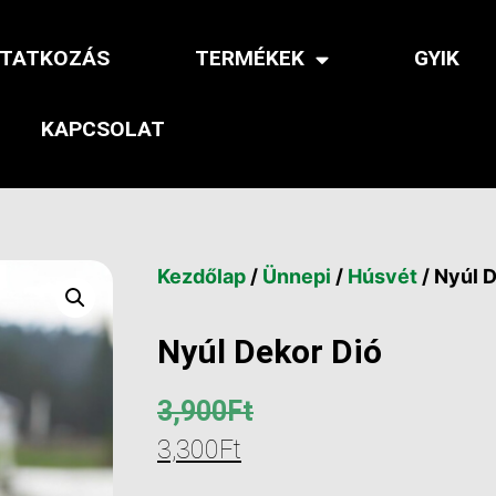
TATKOZÁS
TERMÉKEK
GYIK
KAPCSOLAT
Kezdőlap
/
Ünnepi
/
Húsvét
/ Nyúl 
Nyúl Dekor Dió
3,900
Ft
3,300
Ft