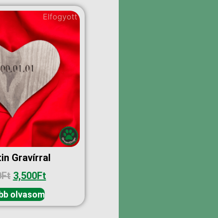
Elfogyott
in Gravírral
0
Ft
3,500
Ft
bb olvasom