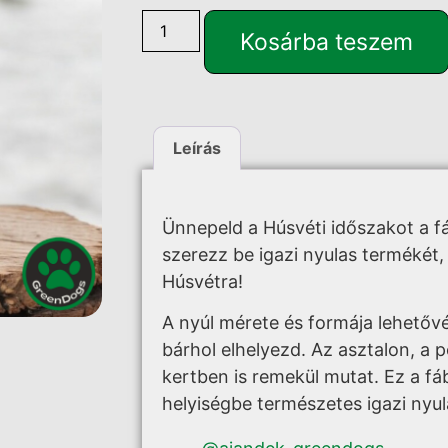
Kosárba teszem
Leírás
Ünnepeld a Húsvéti időszakot a fá
szerezz be igazi nyulas termékét, 
Húsvétra!
A nyúl mérete és formája lehetővé
bárhol elhelyezd. Az asztalon, a 
kertben is remekül mutat. Ez a fá
helyiségbe természetes igazi nyul