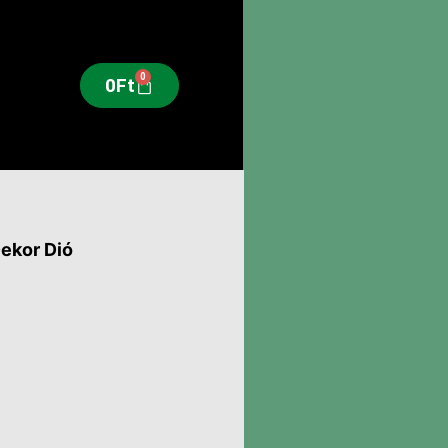
0
0
Ft
Dekor Dió