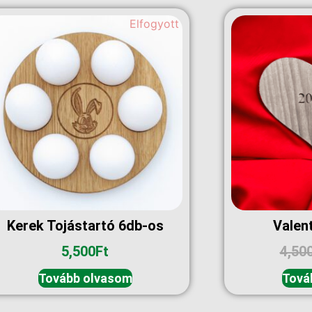
Elfogyott
Kerek Tojástartó 6db-os
Valent
5,500
Ft
4,50
Tovább olvasom
Tová