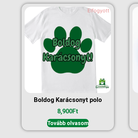
Elfogyott
Boldog Karácsonyt polo
8,900
Ft
Tovább olvasom