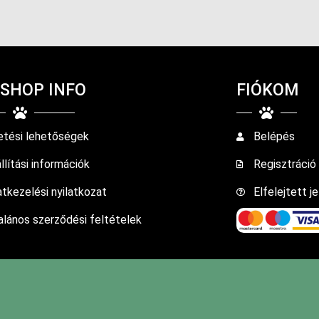
SHOP INFO
FIÓKOM
etési lehetőségek
Belépés
llítási információk
Regisztráció
tkezelési nyilatkozat
Elfelejtett j
alános szerződési feltételek