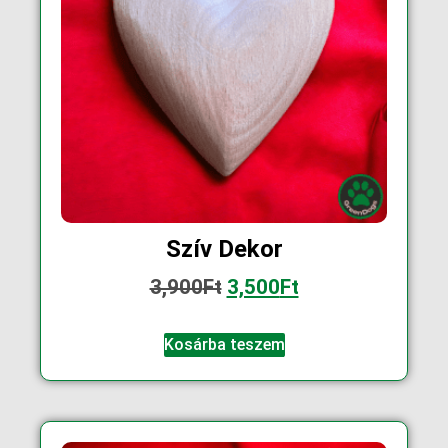
Szív Dekor
3,900
Ft
3,500
Ft
Kosárba teszem