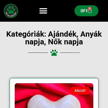
0
0
Ft
Kategóriák:
Ajándék
,
Anyák
napja
,
Nők napja
Akció!