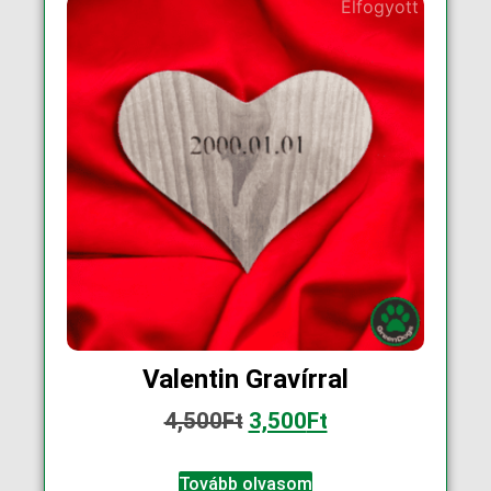
Elfogyott
Valentin Gravírral
4,500
Ft
3,500
Ft
Tovább olvasom