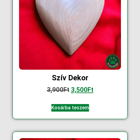
Szív Dekor
3,900
Ft
3,500
Ft
Kosárba teszem