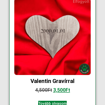
Elfogyott
Valentin Gravírral
4,500
Ft
3,500
Ft
Tovább olvasom