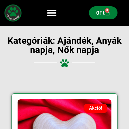
0
0
Ft
Kategóriák:
Ajándék
,
Anyák
napja
,
Nők napja
Akció!